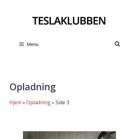
Hop
til
indhold
Menu
Opladning
Hjem
»
Opladning
»
Side 3