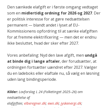
Den sænkede elafgift er i første omgang vedtaget
som en
midlertidig ordning for 2026 og 2027
. Der
er politisk interesse for at gøre nedsættelsen
permanent — blandt andet i lyset af EU-
Kommissionens opfordring til at sænke elafgiften
for at fremme elektrificering — men det er endnu
ikke besluttet, hvad der sker efter 2027.
Vores anbefaling: Nyd den lave afgift, men
undgå
at binde dig i lange aftaler
, der forudsætter, at
ordningen fortsætter uændret efter 2027. Vælger
du en ladeboks eller elaftale nu, så vælg en løsning
uden lang bindingsperiode.
Kilder:
Lovforslag L 24 (Folketinget 2025–26) om
nedsættelse af
elafgiften;
elberegner.dk
;
ewii.dk
;
jyskenergi.dk
;