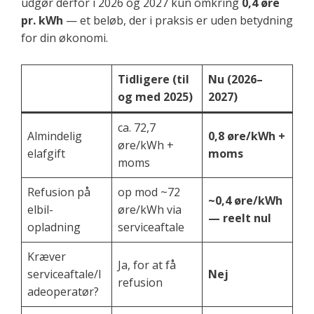
udgør derfor i 2026 og 2027 kun omkring
0,4 øre
pr. kWh
— et beløb, der i praksis er uden betydning
for din økonomi.
Tidligere (til
Nu (2026–
og med 2025)
2027)
ca. 72,7
Almindelig
0,8 øre/kWh +
øre/kWh +
elafgift
moms
moms
Refusion på
op mod ~72
~0,4 øre/kWh
elbil-
øre/kWh via
— reelt nul
opladning
serviceaftale
Kræver
Ja, for at få
serviceaftale/l
Nej
refusion
adeoperatør?