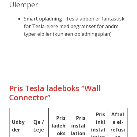
Ulemper
Smart opladning i Tesla appen er fantastisk
for Tesla-ejere med begrænset for andre
typer elbiler (kun een opladningsplan)
Pris Tesla ladeboks “Wall
Connector”
Pris
Aftal
Pris
Pris
Udby
Eje /
inkl
e el-
ladeb
instal
der
Leje
instal
refusi
oks
lation