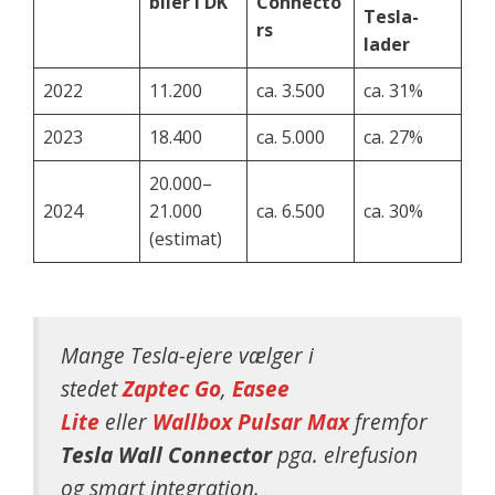
biler i DK
Connecto
Tesla-
rs
lader
2022
11.200
ca. 3.500
ca. 31%
2023
18.400
ca. 5.000
ca. 27%
20.000–
2024
21.000
ca. 6.500
ca. 30%
(estimat)
Mange Tesla-ejere vælger i
stedet
Zaptec Go
,
Easee
Lite
eller
Wallbox Pulsar Max
fremfor
Tesla Wall Connector
pga. elrefusion
og smart integration.