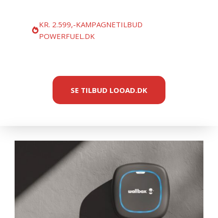
KR. 2.599,-KAMPAGNETILBUD
POWERFUEL.DK
SE TILBUD LOOAD.DK