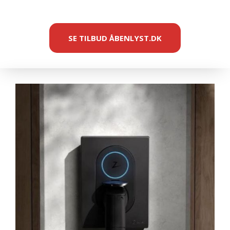
SE TILBUD ÅBENLYST.DK