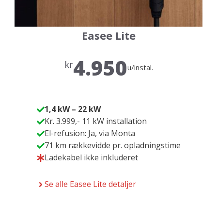
Easee Lite
4.950
kr
u/instal.
1,4 kW – 22 kW
Kr. 3.999,- 11 kW installation
El-refusion: Ja, via Monta
71 km rækkevidde pr. opladningstime
Ladekabel ikke inkluderet
Se alle Easee Lite detaljer