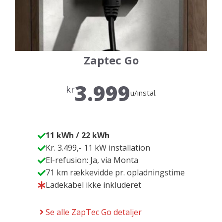
Zaptec Go
3.999
kr
u/instal.
11 kWh / 22 kWh
Kr. 3.499,- 11 kW installation
El-refusion: Ja, via Monta
71 km rækkevidde pr. opladningstime
Ladekabel ikke inkluderet
Se alle ZapTec Go detaljer