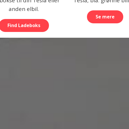
bokse til din Tesla eller
Tesla, bla. grønne bil
anden elbil.
Se mere
Find Ladeboks