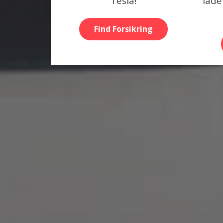
Tesla!
lade
Find Forsikring