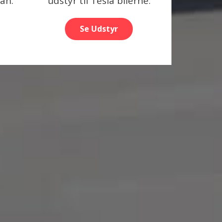
lån.
udstyr til Tesla bilerne.
Se Udstyr