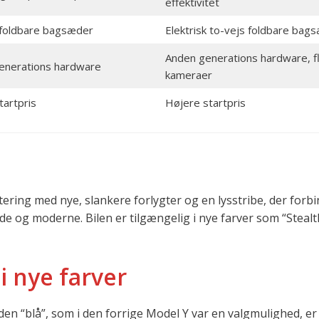
effektivitet
foldbare bagsæder
Elektrisk to-vejs foldbare bag
Anden generations hardware, f
enerations hardware
kameraer
tartpris
Højere startpris
ering med nye, slankere forlygter og en lysstribe, der forb
e og moderne. Bilen er tilgængelig i nye farver som “Stealt
 nye farver
en “blå”, som i den forrige Model Y var en valgmulighed, er