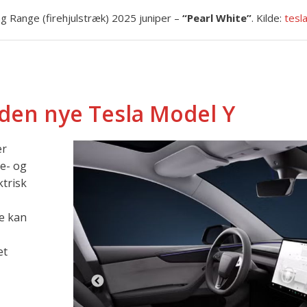
g Range (firehjulstræk) 2025 juniper –
“Pearl White”
. Kilde:
tesl
 den nye Tesla Model Y
er
e- og
trisk
e kan
et
Previous