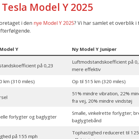
 Tesla Model Y 2025
foretaget i den
nye Model Y 2025
? Vi har samlet et overblik i
efterfølgende.
 Model Y
Ny Model Y Juniper
Luftmodstandskoefficient på 0
tandskoefficient på 0,23
mere effektiv
00 km (310 miles)
Op til 515 km (320 miles)
51% mindre vibration, 22% min
rsel
fra vej, 20% mindre vindstøj
Smalle, vinkelrette forlygter; b
elle forlygter og baglygter
baglygtebånd
Tophastighed reduceret til 125
ighed på 155 mph