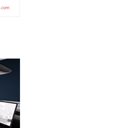
a.com
Next