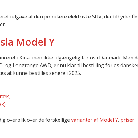
ret udgave af den populære elektriske SUV, der tilbyder fle
er.
esla Model Y
nceret i Kina, men ikke tilgængelig for os i Danmark. Men 
 og Longrange AWD, er nu klar til bestilling for os dansk
s at kunne bestilles senere i 2025.
træk)
æk)
ig overblik over de forskellige
varianter af Model Y
,
priser
,