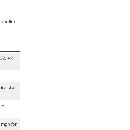
 tabellen
,22, 4%
dre støj
red
 mph for