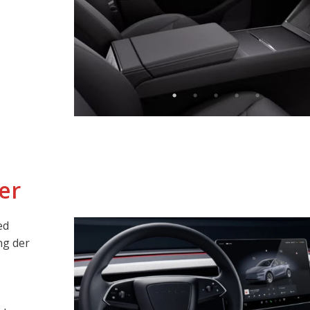
er
ed
ng der