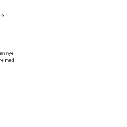
re
den nye
ere med