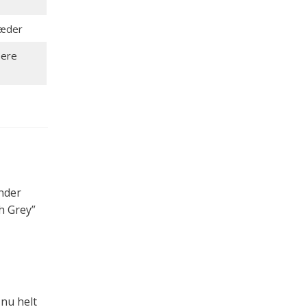
sæder
lere
inder
h Grey”
 nu helt