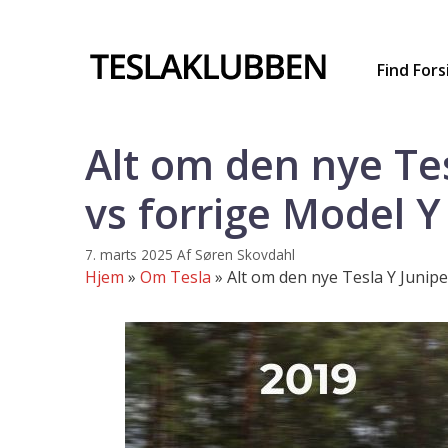
Hop
til
indhold
Find Fors
Alt om den nye Tes
vs forrige Model Y
7. marts 2025
Af
Søren Skovdahl
Hjem
»
Om Tesla
»
Alt om den nye Tesla Y Junipe