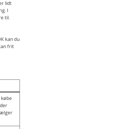
r lidt
ng. I
 til.
 OK kan du
an frit
t købe
 der
vælger