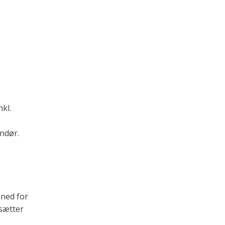
nkl.
ndør.
åned for
dsætter