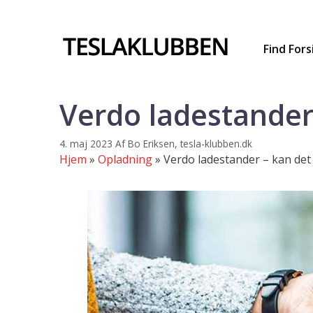
Hop
til
indhold
Find Fors
Verdo ladestander 
4. maj 2023
Af
Bo Eriksen, tesla-klubben.dk
Hjem
»
Opladning
»
Verdo ladestander – kan det 