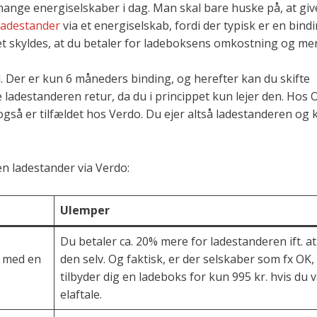
mange energiselskaber i dag. Man skal bare huske på, at give
ladestander
via et energiselskab, fordi der typisk er en bindi
t skyldes, at du betaler for ladeboksens omkostning og mere
. Der er kun 6 måneders binding, og herefter kan du skifte
e ladestanderen retur, da du i princippet kun lejer den. Hos
så er tilfældet hos Verdo. Du ejer altså ladestanderen og k
en ladestander via Verdo:
Ulemper
Du betaler ca. 20% mere for ladestanderen ift. a
e med en
den selv. Og faktisk, er der selskaber som fx OK,
tilbyder dig en ladeboks for kun 995 kr. hvis du 
elaftale.