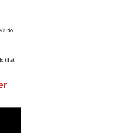
r Verdo
 til at
er