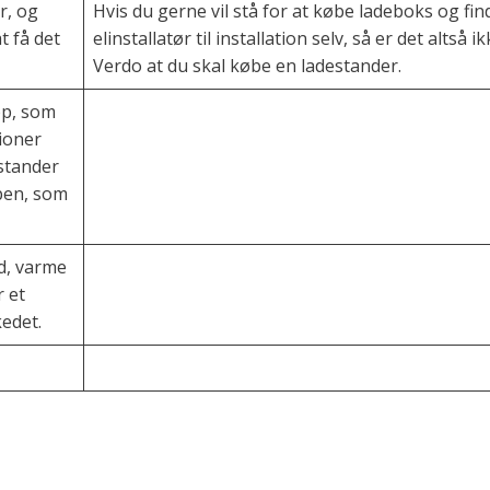
r, og
Hvis du gerne vil stå for at købe ladeboks og fin
t få det
elinstallatør til installation selv, så er det altså ik
Verdo at du skal købe en ladestander.
pp, som
tioner
estander
ppen, som
d, varme
r et
kedet.