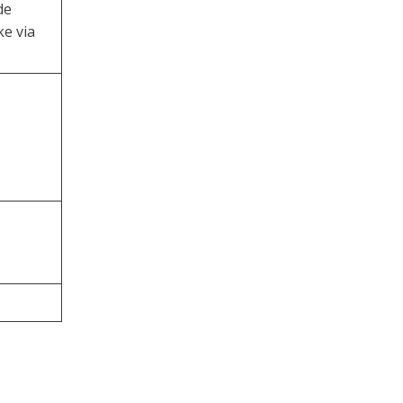
de
ke via