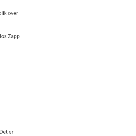
blik over
 Hos Zapp
Det er