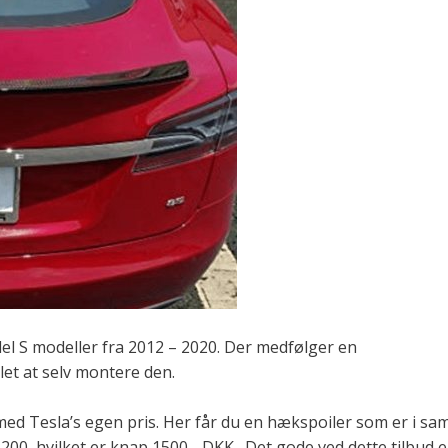
del S modeller fra 2012 – 2020. Der medfølger en
 let at selv montere den.
med Tesla’s egen pris. Her får du en hækspoiler som er i s
200, hvilket er knap 1500,- DKK. Det gode ved dette tilbud 