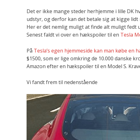
Det er ikke mange steder herhjemme i lille DK hv
udstyr, og derfor kan det betale sig at kigge lid
Her er det nemlig muligt at finde alt muligt fedt 
Senest faldt vi over en hækspoiler til en
Tesla M
På
Tesla’s egen hjemmeside kan man købe en hæ
$1500, som er lige omkring de 10.000 danske krone
Amazon efter en hækspoiler til en Model S. Krav
Vi fandt frem til nedenstående