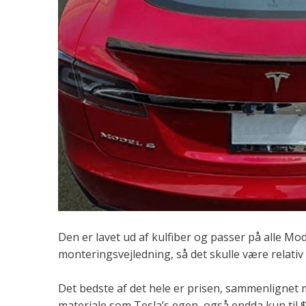
Den er lavet ud af kulfiber og passer på alle Mo
monteringsvejledning, så det skulle være relativ
Det bedste af det hele er prisen, sammenlignet 
materiale som Tesla’s egen, også endda kun til $