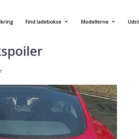
ikring
Find ladebokse
Modellerne
Udst
spoiler
r