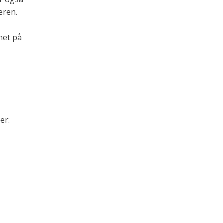
leren.
net på
er: