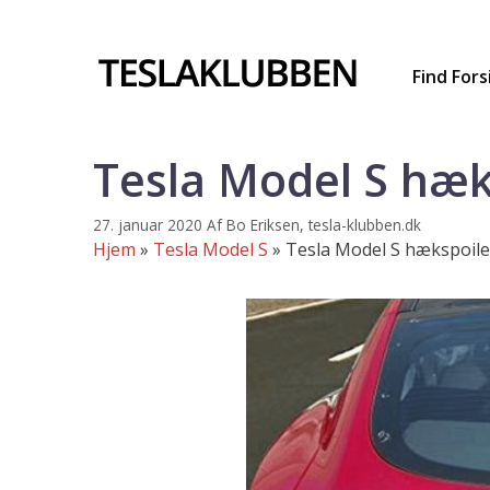
Hop
til
indhold
Find Fors
Tesla Model S hæk
27. januar 2020
Af
Bo Eriksen, tesla-klubben.dk
Hjem
»
Tesla Model S
»
Tesla Model S hækspoile