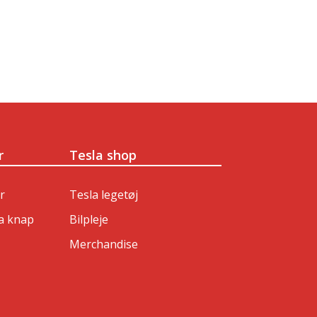
r
Tesla shop
r
Tesla legetøj
a knap
Bilpleje
Merchandise