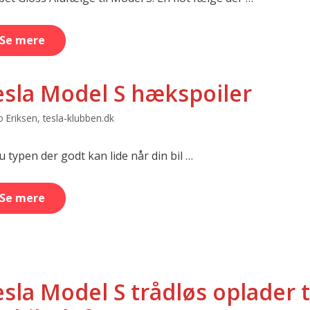
Se mere
esla Model S hækspoiler
 Eriksen, tesla-klubben.dk
u typen der godt kan lide når din bil …
Se mere
sla Model S trådløs oplader t