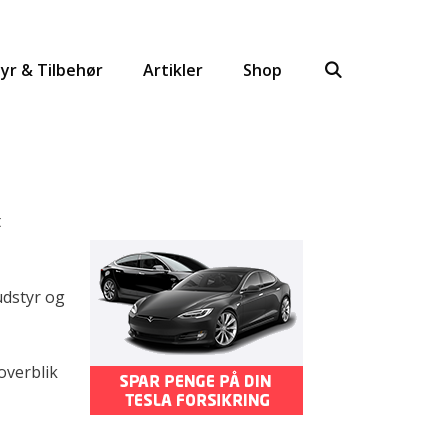
yr & Tilbehør
Artikler
Shop
t
 udstyr og
overblik