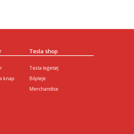
r
Tesla shop
r
Tesla legetøj
a knap
Bilpleje
Merchandise