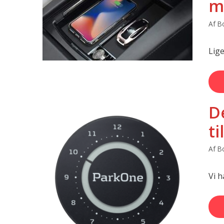
m
Af
Bo
Lige
D
ti
Af
Bo
Vi h