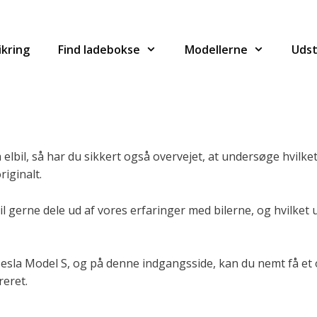
ikring
Find ladebokse
Modellerne
Udst
a elbil, så har du sikkert også overvejet, at undersøge hvilke
riginalt.
 vil gerne dele ud af vores erfaringer med bilerne, og hvilket
Tesla Model S, og på denne indgangsside, kan du nemt få et 
reret.