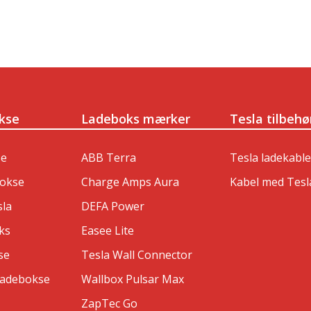
kse
Ladeboks mærker
Tesla tilbehø
se
ABB Terra
Tesla ladekable
bokse
Charge Amps Aura
Kabel med Tesl
sla
DEFA Power
ks
Easee Lite
se
Tesla Wall Connector
ladebokse
Wallbox Pulsar Max
ZapTec Go