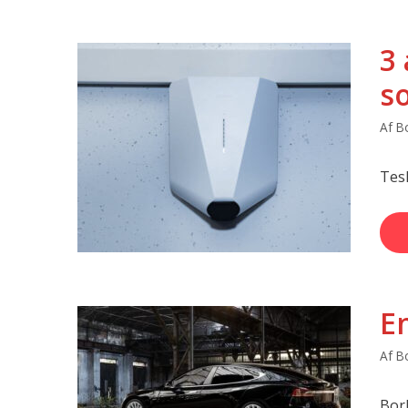
3
s
Af
Bo
Tes
En
Af
Bo
Borb