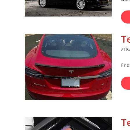
T
Af
Bo
Er d
Te