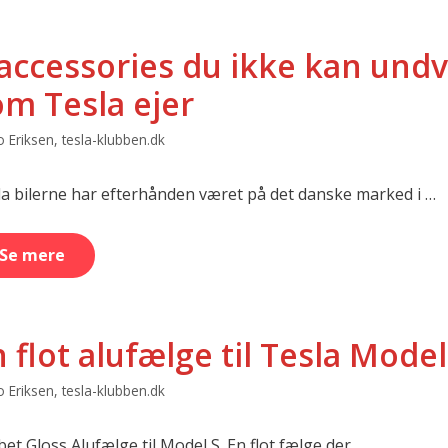
 accessories du ikke kan und
om Tesla ejer
 Eriksen, tesla-klubben.dk
la bilerne har efterhånden været på det danske marked i …
Se mere
 flot alufælge til Tesla Model
 Eriksen, tesla-klubben.dk
et Gloss Alufælge til Model S. En flot fælge der …